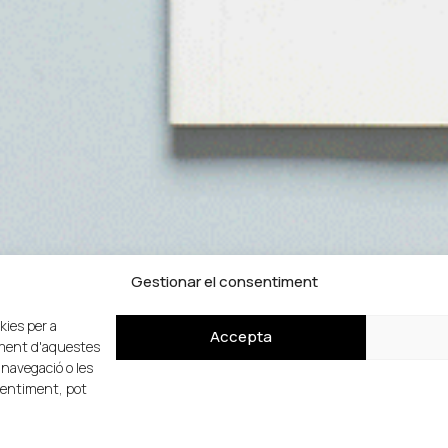
Gestionar el consentiment
kies per a
Accepta
timent d'aquestes
navegació o les
nsentiment, pot